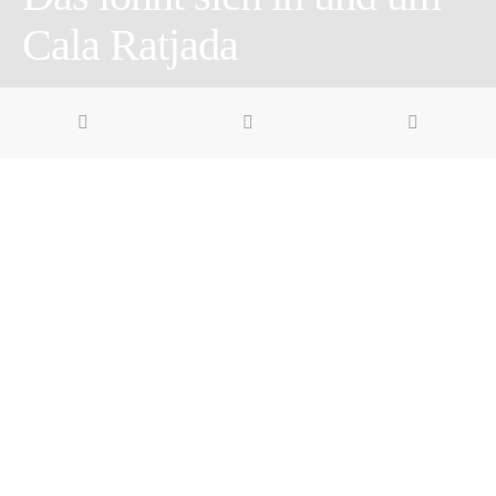
Cala Ratjada
3 minute read
Pin it
Share
Share
Cala Ratjada Geheimtipps: Mallorca ja, Ballermann nein?
Nur 90 Minuten vom quirligen Zentrum Mallorcas findest du
alles für einen entspannten Strandurlaub, ohne auf ein wenig
Kultur verzichten zu müssen.
(Enthält Werbung) Cala Ratjada, die Rochenbucht, liegt auf
einer Halbinsel im Nordosten Mallorcas, etwa 80 Kilometer