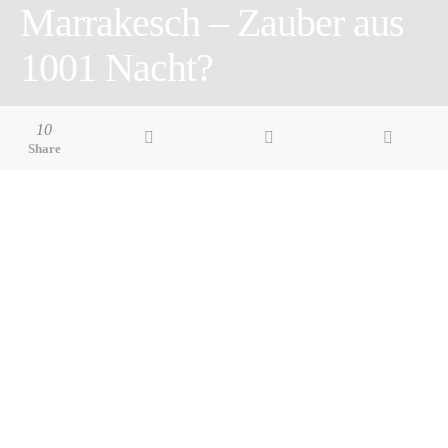
Marrakesch – Zauber aus
1001 Nacht?
4 minute read
10
Share
Pin it
Share
Share
Marrakesch, der Name verspricht eine Prise Orient vom
Feinsten. Gewürze, Farben, Klänge, den Basar mit seinem
eigenen, exotischen Kosmos. Den Zauber aus 1001 Nacht halt.
Diese Erwartung landet mit mir auf dem Rollfeld nahe der Stadt.