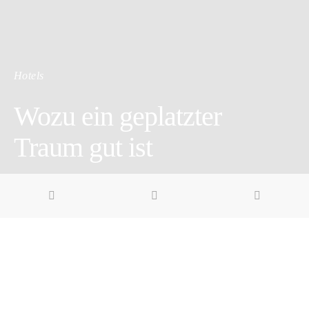
Hotels
Wozu ein geplatzter
Traum gut ist
3 minute read
Pin it
Share
Share
Es war sein letzter Traum. Hier oben wollte er seine Ruhe