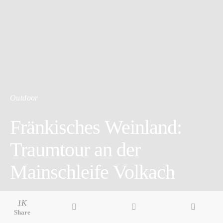
Outdoor
Fränkisches Weinland:
Traumtour an der
Mainschleife Volkach
6 minute read
1K
Share