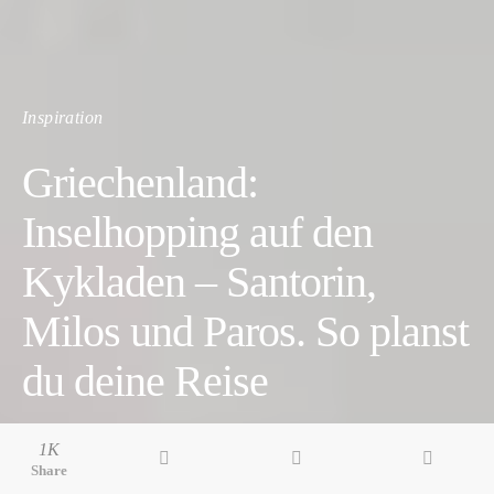
Inspiration
Griechenland:
Inselhopping auf den
Kykladen – Santorin,
Milos und Paros. So planst
du deine Reise
7 minute read
1K
Share