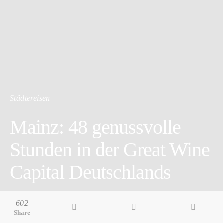
Städtereisen
Mainz: 48 genussvolle
Stunden in der Great Wine
Capital Deutschlands
8 minute read
602
Share