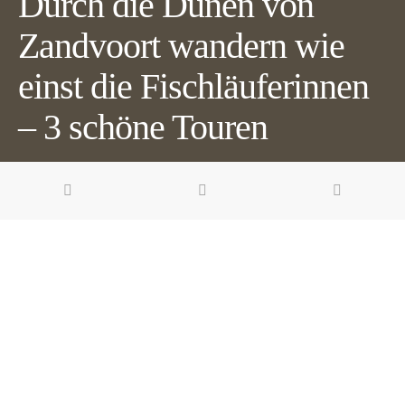
Durch die Dünen von
Zandvoort wandern wie
einst die Fischläuferinnen
– 3 schöne Touren
3 minute read
Pin it
Share
Share
Zandvoort ist mehr als nur ein Badeort. Egal ob du die Natur
im Nationalpark Zuid-Kennemerland, die Küste oder die
Waterleidingduinen erkunden möchtest – wer gern wandert,
ist hier goldrichtig.