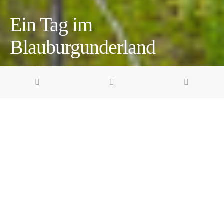
Ein Tag im
Blauburgunderland
2 minute read
Pin it
Share
Share
Wie Perlencolliers hängen die Trauben an den Stöcken, tanken
die goldene Wärme der Herbstsonne fürs Aroma. Und die
Blätter rüsten sich schon für den finalen Farbenrausch. Für
Weinwanderer ist die schönste Zeit des Jahres gekommen.