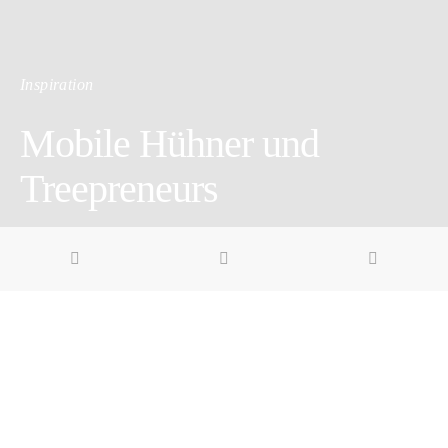
Inspiration
Mobile Hühner und
Treepreneurs
3 minute read
Pin it
Share
Share
Ellis Hände zittern. Doch die 71-jährige hat sich immerhin
getraut, auf den Segway zu steigen und eine Proberunde zu