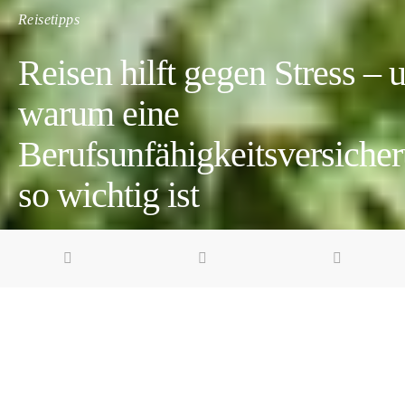
Reisetipps
Reisen hilft gegen Stress – 
warum eine
Berufsunfähigkeitsversiche
so wichtig ist
3 minute read
Pin it
Share
Share
Werbung | Reisen kann stressig sein. Ich denke da an