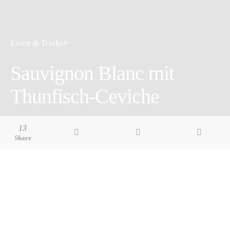
Essen & Trinken
Sauvignon Blanc mit
Thunfisch-Ceviche
1 minute read
13
Share
Pin it
Share
Share
Gras oder Heu? Stachelbeere oder Maracuja? Wildkräuter oder
Holunderblüte? Die typischen Aromen eines Sauvignon Blanc